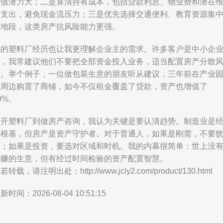
升值潜力大；二是算清持有成本，包括贷款利息、物业费和潜在
修支出，避免现金流压力；三是优先选择交通便利、教育资源集
的地段，这类房产抗风险能力更强。
我的塑料厂经历也让我更理解企业主的需求。许多客户是中小企
家，我常建议他们不要把全部资金投入业务，适当配置房产分散
险。举个例子，一位做包装生意的朋友听从建议，三年前在产业
区周边购置了商铺，如今不仅租金覆盖了贷款，资产也增值了
0%。
从开塑料厂到做房产咨询，我认为关键是要认清趋势。制造业是
济根基，但房产是资产守护者。对于普通人，如果是刚需，不要
豫；如果是投资，要选对区域和时机。我的内幕很简单：世上没
稳赚的生意，但有经过时间检验的资产配置智慧。
若转载，请注明出处：http://www.jcly2.com/product/130.html
新时间：2026-08-04 10:51:15