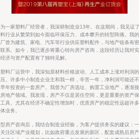
作为一家塑料厂经营者，我深耕制造业13年。在这期间，我见证
塑料行业从繁荣到如今面临环保压力、成本攀升的转型阵痛。我
工厂曾为建筑、家电、汽车等行业供应塑料配件，与地产链条有
切联系。如今，我已逐步将重心转向房产咨询，这段经历让我对
体经济与资产配置有了独特见解。
在塑料厂运营中，我深知原材料价格波动、人工成本上涨对利润
挤压。许多中小制造企业主和我一样，辛苦一年，净利润可能还
如早年投资的一套房产。我曾为厂房选址、购置工业地产，逐渐
触房地产领域。我发现，房产不仅是居住空间，更是重要的资产
值工具。尤其在经济不确定性增加时，优质房产的稳定性远超许
实体业务。
转型房产咨询后，我结合制造业经验，为客户提供务实的建议：
是关注区域产业规划，比如政府重点发展的新区，配套成熟后房