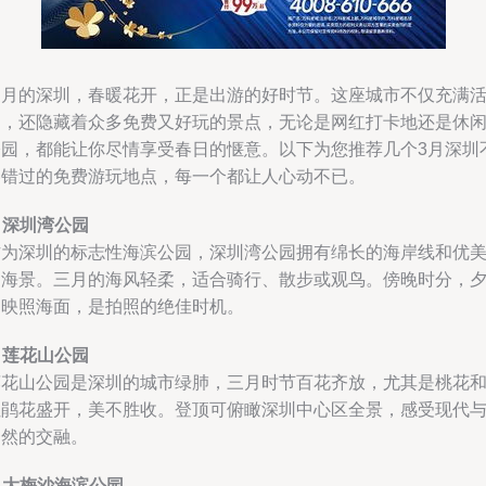
三月的深圳，春暖花开，正是出游的好时节。这座城市不仅充满
力，还隐藏着众多免费又好玩的景点，无论是网红打卡地还是休
公园，都能让你尽情享受春日的惬意。以下为您推荐几个3月深圳
容错过的免费游玩地点，每一个都让人心动不已。
.
深圳湾公园
作为深圳的标志性海滨公园，深圳湾公园拥有绵长的海岸线和优
的海景。三月的海风轻柔，适合骑行、散步或观鸟。傍晚时分，
阳映照海面，是拍照的绝佳时机。
.
莲花山公园
莲花山公园是深圳的城市绿肺，三月时节百花齐放，尤其是桃花
杜鹃花盛开，美不胜收。登顶可俯瞰深圳中心区全景，感受现代
自然的交融。
.
大梅沙海滨公园