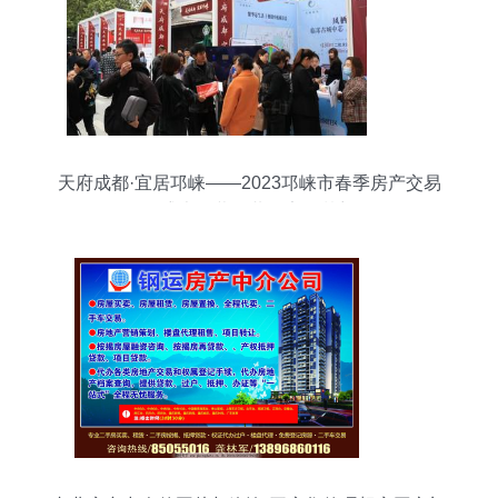
天府成都·宜居邛崃——2023邛崃市春季房产交易
会盛大开幕，共筑安居梦想