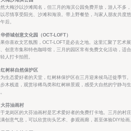
虽然大梅沙以沙滩闻名，但三月的海滨公园免费开放，游人不多
可以尽情享受阳光、沙滩和海浪。带上野餐垫，与家人朋友共度
闲午后。
.
华侨城创意文化园（OCT-LOFT）
果你喜欢文艺氛围，OCT-LOFT是必去之地。这里汇聚了艺术展
览、创意市集和特色咖啡馆，三月的园区常有免费文化活动，适
年轻人打卡拍照。
.
红树林自然保护区
作为生态爱好者的天堂，红树林保护区在三月迎来候鸟迁徙季节
漫步木栈道，观赏珍稀鸟类和红树林景观，感受大自然的宁静与
机。
.
大芬油画村
位于龙岗区的大芬油画村是艺术爱好者的免费打卡地。三月的村
充满创意气息，可以欣赏街头艺术、参观画廊，甚至体验DIY绘画