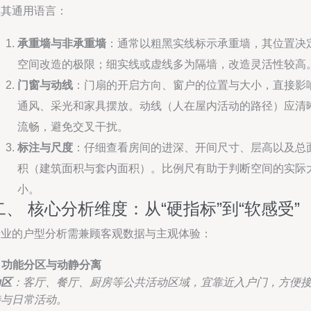
悉其通用语言：
承重墙与非承重墙
：通常以粗黑实线标示承重墙，其位置决
空间改造的极限；细实线或虚线多为隔墙，改造灵活性较高
门窗与动线
：门扇的开启方向、窗户的位置与大小，直接影
通风、采光和家具摆放。动线（人在屋内活动的路径）应清
流畅，避免交叉干扰。
标注与尺度
：仔细查看房间的进深、开间尺寸、层高以及总
积（建筑面积与套内面积）。比例尺有助于判断空间的实际
小。
二、 核心分析维度：从“硬指标”到“软感受”
专业的户型分析需兼顾客观数据与主观体验：
. 功能分区与动静分离
动区
：客厅、餐厅、厨房等公共活动区域，宜靠近入户门，方便
待与日常活动。