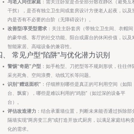
与老人同住家庭
：需关注卧室是否全部分散在静区（避免互
干扰），是否有独立卫生间或套房设计方便老人起夜，以及
内是否有不必要的台阶（无障碍设计）。
改善型/享受型需求
：关注主卧套房（带独立卫生间、衣帽间
的豪华感、客厅的社交功能、阳台或露台的休闲价值，以及
智能家居、高端设备的兼容性。
四、 常见户型“陷阱”与优化潜力识别
警惕“奇葩”户型
：如手枪型、刀把型等不规则形状，往往伴
采光死角、空间浪费、动线冗长等问题。
识别“赠送面积”
：仔细辨别哪些是真正的可利用空间（如阳
台、飘窗），哪些是难以利用的“鸡肋”（如过深的设备平
台）。
评估改造潜力
：结合承重墙位置，判断未来能否通过拆除部
隔墙实现“两房变三房”或打造开放式厨房，以满足家庭结构
化的需求。