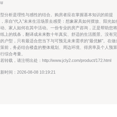
##
户型分析是理性与感性的结合。购房者应在掌握基本知识的前提
下，亲自“代入”未来生活场景去感受：想象家具如何摆放、阳光如
移动、家人如何在其中活动。一份专业的房产咨询，正是帮助您
图纸上的线条，翻译成未来数十年真实、舒适的生活图景。没有
美的户型，只有最适合您当下与可预见未来需求的“最优解”。在做
决策前，务必结合楼盘的整体规划、周边环境、得房率及个人预
进行综合考量。
若转载，请注明出处：http://www.jcly2.com/product/172.html
新时间：2026-08-08 10:19:21