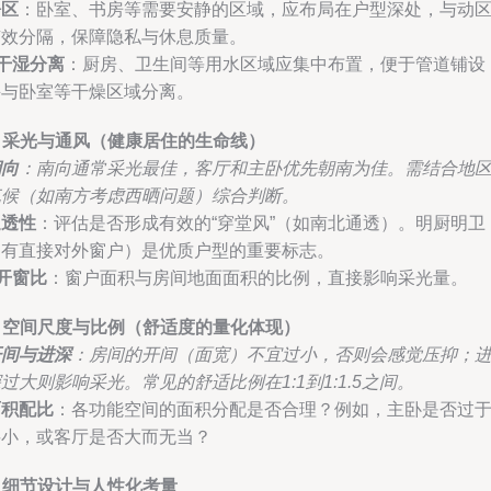
静区
：卧室、书房等需要安静的区域，应布局在户型深处，与动
有效分隔，保障隐私与休息质量。
干湿分离
：厨房、卫生间等用水区域应集中布置，便于管道铺设
并与卧室等干燥区域分离。
. 采光与通风（健康居住的生命线）
朝向
：南向通常采光最佳，客厅和主卧优先朝南为佳。需结合地
气候（如南方考虑西晒问题）综合判断。
通透性
：评估是否形成有效的“穿堂风”（如南北通透）。明厨明卫
（有直接对外窗户）是优质户型的重要标志。
开窗比
：窗户面积与房间地面面积的比例，直接影响采光量。
. 空间尺度与比例（舒适度的量化体现）
开间与进深
：房间的开间（面宽）不宜过小，否则会感觉压抑；
过大则影响采光。常见的舒适比例在1:1到1:1.5之间。
面积配比
：各功能空间的面积分配是否合理？例如，主卧是否过
狭小，或客厅是否大而无当？
. 细节设计与人性化考量