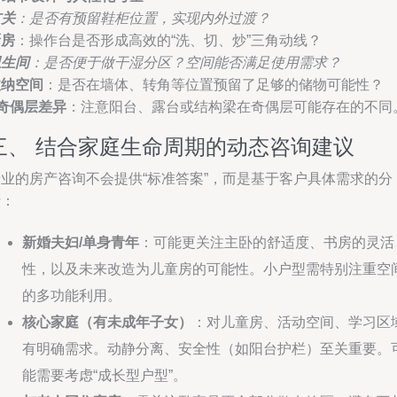
玄关
：是否有预留鞋柜位置，实现内外过渡？
厨房
：操作台是否形成高效的“洗、切、炒”三角动线？
卫生间
：是否便于做干湿分区？空间能否满足使用需求？
收纳空间
：是否在墙体、转角等位置预留了足够的储物可能性？
奇偶层差异
：注意阳台、露台或结构梁在奇偶层可能存在的不同
三、 结合家庭生命周期的动态咨询建议
专业的房产咨询不会提供“标准答案”，而是基于客户具体需求的分
析：
新婚夫妇/单身青年
：可能更关注主卧的舒适度、书房的灵活
性，以及未来改造为儿童房的可能性。小户型需特别注重空
的多功能利用。
核心家庭（有未成年子女）
：对儿童房、活动空间、学习区
有明确需求。动静分离、安全性（如阳台护栏）至关重要。
能需要考虑“成长型户型”。