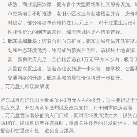
成熟，商业氛围浓厚，拥有多个大型商场和社区服务设施。
市更新项目不断推进，老旧小区改造与新建楼盘并存，房价
对稳定，部分楼盘单价维持在1万元上下。对于注重生活便
性和性价比的刚需族来说，瑶海老城区是不错的选择。
肥东县城板块
：随着合肥向东扩展，肥东县城凭借其低密度
划和生态环境优势，逐渐成为新兴居住区。该板块土地资源
富，新房供应充足，且价格普遍在1万元/平方米以内，吸引
大量首次置业者。随着基础设施进一步完善，如学校、公园
交通网络的升级，肥东县城的居住价值将进一步提升。
二、万元盘扎堆现象解读
合肥东城目前涌现出大量单价在1万元左右的楼盘，这主要得益于
地供应充足、开发商竞争激烈以及政策支持。对于刚需购房者而
言，万元盘意味着较低的入门门槛，同时区域发展潜力大，投资
住两相宜。建议购房者在选择时，重点关注楼盘的开发商信誉、
边配套和交通便利性，避免盲目跟风。