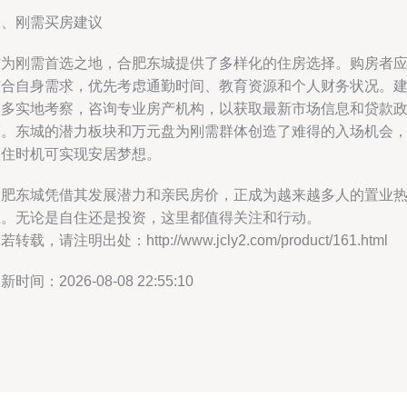
三、刚需买房建议
作为刚需首选之地，合肥东城提供了多样化的住房选择。购房者
结合自身需求，优先考虑通勤时间、教育资源和个人财务状况。
议多实地考察，咨询专业房产机构，以获取最新市场信息和贷款
策。东城的潜力板块和万元盘为刚需群体创造了难得的入场机会
抓住时机可实现安居梦想。
合肥东城凭借其发展潜力和亲民房价，正成为越来越多人的置业
土。无论是自住还是投资，这里都值得关注和行动。
若转载，请注明出处：http://www.jcly2.com/product/161.html
新时间：2026-08-08 22:55:10